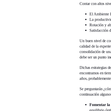
Contar con altos niv
El Ambiente 
La productiv
Rotación y a
Satisfacción d
Un buen nivel de com
calidad de la experi
consolidación de una
debe ser un punto in
Dichas estrategias d
encontramos en tiemp
años, probablemente
Se preguntarán ¿cómo
continuación algunos
Fomentar la 
equilibrio ópt