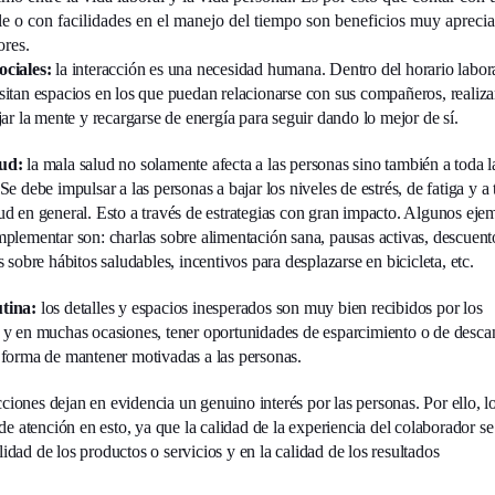
ble o con facilidades en el manejo del tiempo son beneficios muy apreci
ores.
ciales:
la interacción es una necesidad humana. Dentro del horario labora
sitan espacios en los que puedan relacionarse con sus compañeros, realiza
jar la mente y recargarse de energía para seguir dando lo mejor de sí.
ud:
la mala salud no solamente afecta a las personas sino también a toda l
Se debe impulsar a las personas a bajar los niveles de estrés, de fatiga y a 
d en general. Esto a través de estrategias con gran impacto. Algunos eje
mplementar son: charlas sobre alimentación sana, pausas activas, descuent
s sobre hábitos saludables, incentivos para desplazarse en bicicleta, etc.
tina:
los detalles y espacios inesperados son muy bien recibidos por los
 y en muchas ocasiones, tener oportunidades de esparcimiento o de desca
 forma de mantener motivadas a las personas.
cciones dejan en evidencia un genuino interés por las personas. Por ello, lo
de atención en esto, ya que la calidad de la experiencia del colaborador s
alidad de los productos o servicios y en la calidad de los resultados