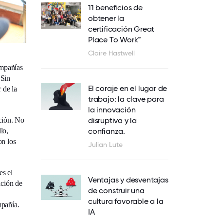
11 beneficios de
obtener la
certificación Great
Place To Work™
Claire Hastwell
ompañías
 Sin
El coraje en el lugar de
 de la
trabajo: la clave para
la innovación
ción. No
disruptiva y la
lo,
confianza.
on los
Julian Lute
es el
Ventajas y desventajas
ación de
de construir una
cultura favorable a la
mpañía.
IA