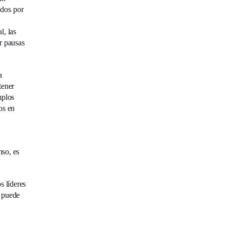
ados por
l, las
r pausas
a
tener
mplos
os en
nso, es
s líderes
e puede