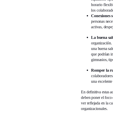
horario flexi
los colaborad
Conexiones so
personas nece
activas, despe
La buena sal
organización. 
una buena salu
que podrían i
gimnasios, tip
Romper la ru
colaboradores
una excelente
En definitiva estas a
deben poner el foco 
ver reflejada en la c
organizacionales.