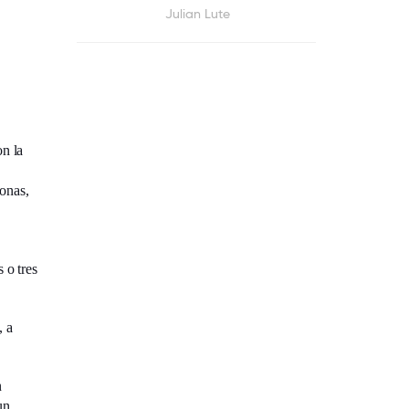
Julian Lute
on la
sonas,
 o tres
, a
n
un