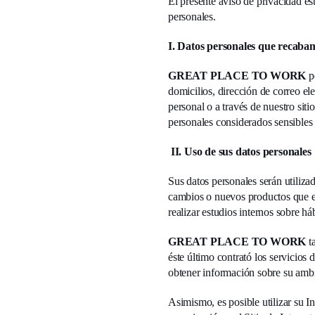
El presente aviso de privacidad est
personales.
I. Datos personales que recabam
GREAT PLACE TO WORK
po
domicilios, dirección de correo e
personal o a través de nuestro s
personales considerados sensibles 
II. Uso de sus datos personales
Sus datos personales serán utilizad
cambios o nuevos productos que est
realizar estudios internos sobre h
GREAT PLACE TO WORK
ta
éste último contrató los servi
obtener información sobre su ambie
Asimismo, es posible utilizar su 