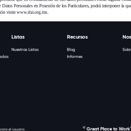
e Datos Personales en Posesión de los Particulares, podrá interponer la q
ión visite
www.ifai.org.mx
.
Listas
Recursos
Nos
Nuestras Listas
Blog
Sobr
cadas
Informes
©
Great Place to Work
 para el usuario