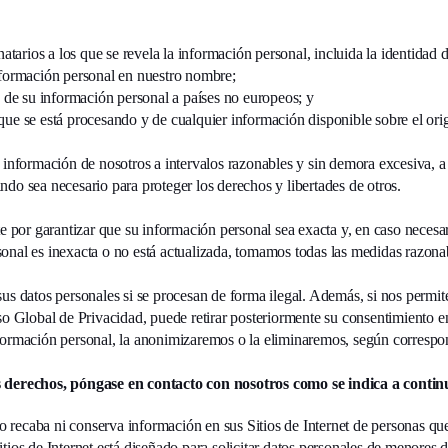
natarios a los que se revela la información personal, incluida la identidad
nformación personal en nuestro nombre;
a de su información personal a países no europeos; y
que se está procesando y de cualquier información disponible sobre el ori
a información de nosotros a intervalos razonables y sin demora excesiva, 
do sea necesario para proteger los derechos y libertades de otros.
or garantizar que su información personal sea exacta y, en caso necesari
onal es inexacta o no está actualizada, tomamos todas las medidas razonab
us datos personales si se procesan de forma ilegal. Además, si nos permi
iso Global de Privacidad, puede retirar posteriormente su consentimiento
formación personal, la anonimizaremos o la eliminaremos, según correspo
s derechos, póngase en contacto con nosotros como se indica a contin
 recaba ni conserva información en sus Sitios de Internet de personas q
tios de Internet está diseñado para solicitar datos personales de menores 