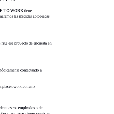
E TO WORK
tiene
omaremos las medidas apropiadas
rige ese proyecto de encuesta en
eriódicamente contactando a
tplacetowork.com.mx
.
 de nuestros empleados o de
ión a las disposiciones previstas