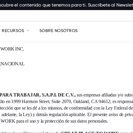
cubre el contenido que tenemos para ti. Suscríbete al Newslet
RECURSOS
SOBRE NOSOTROS
 WORK INC.
ERNACIONAL
RA TRABAJAR, S.A.P.I. DE C.V.,
sus empresas afiliadas y/o sub
n 1999 Harrison Street, Suite 2070, Oakland, CA 94612; es responsabl
otección que se les dé a los mismos, de conformidad con la Ley Federal d
 adelante, la Ley) y demás regulación aplicable. El presente aviso de priva
K para el uso y la protección de sus datos personales.