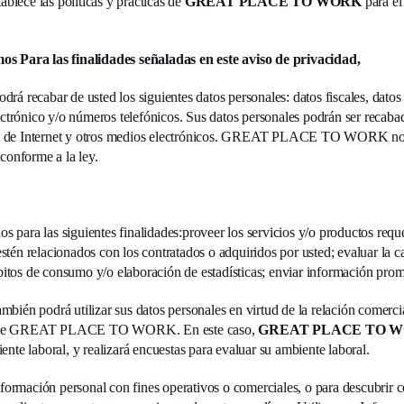
ablece las políticas y prácticas de
GREAT PLACE TO WORK
para el
os Para las finalidades señaladas en este aviso de privacidad,
drá recabar de usted los siguientes datos personales: datos fiscales, datos
lectrónico y/o números telefónicos. Sus datos personales podrán ser recab
itio de Internet y otros medios electrónicos. GREAT PLACE TO WORK no r
conforme a la ley.
os para las siguientes finalidades:proveer los servicios y/o productos requ
én relacionados con los contratados o adquiridos por usted; evaluar la ca
ábitos de consumo y/o elaboración de estadísticas; enviar información prom
mbién podrá utilizar sus datos personales en virtud de la relación comerci
cios de GREAT PLACE TO WORK. En este caso,
GREAT PLACE TO 
nte laboral, y realizará encuestas para evaluar su ambiente laboral.
Información personal con fines operativos o comerciales, o para descubri