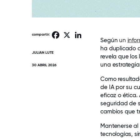
Facebook
X
LinkedIn
compartir:
Según
un
info
ha duplicado 
JULIAN LUTE
revela que los
una estrategia 
30 ABRIL 2026
Como resultado
de IA por su c
eficaz o ética
seguridad de s
cambios que tr
Mantenerse al 
tecnologías, s