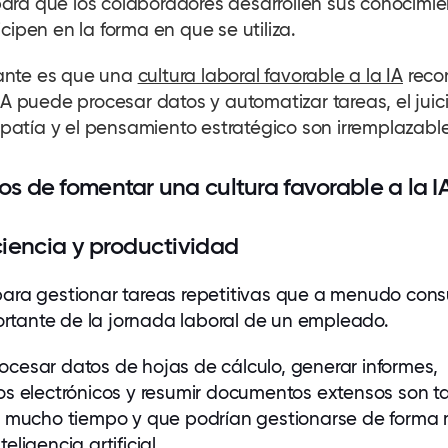
para que los
colaboradores
desarrollen sus conocimie
icipen en la forma en que se utiliza.
ante es que una
cultura laboral favorable a la IA
reco
 IA puede procesar datos y automatizar tareas, el juic
atía y el pensamiento estratégico son irremplazable
os de fomentar una cultura favorable a la I
ciencia y productividad
 para gestionar tareas repetitivas que a menudo co
rtante de la jornada laboral de un empleado.
rocesar datos de hojas de cálculo, generar informes,
reos electrónicos y resumir documentos extensos son t
mucho tiempo y que podrían gestionarse de forma
teligencia artificial.