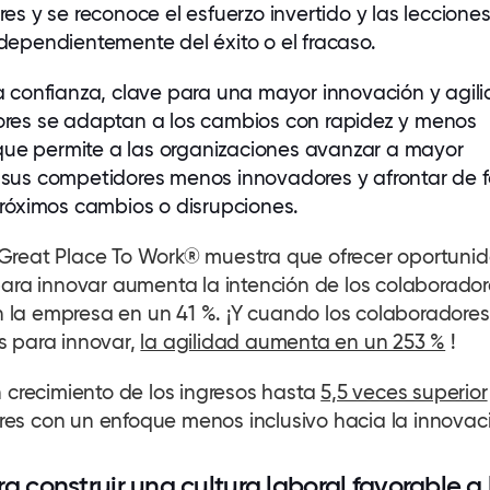
res
y se reconoce el esfuerzo invertido y las leccione
dependientemente del éxito o el fracaso.
a confianza, clave para una mayor innovación y agili
ores
se adaptan a los cambios con rapidez y menos
o que permite a las organizaciones avanzar a mayor
 sus competidores menos innovadores y afrontar de 
próximos cambios o disrupciones.
 Great Place To Work® muestra que ofrecer oportuni
 para innovar aumenta la intención de los
colaborador
la empresa en un 41 %. ¡Y cuando los
colaboradores
s para innovar,
la agilidad aumenta en un 253 %
!
n crecimiento de los ingresos hasta
5,5 veces superior
es con un enfoque menos inclusivo hacia la innovac
a construir una cultura laboral favorable a 