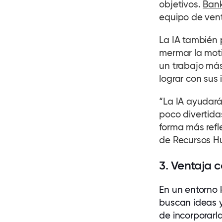
objetivos.
Bank
equipo de vent
La IA también 
mermar la mot
un trabajo más
lograr con sus 
“La IA ayudará
poco divertida
forma más refl
de Recursos H
3. Ventaja 
En un entorno l
buscan ideas 
de incorporarl