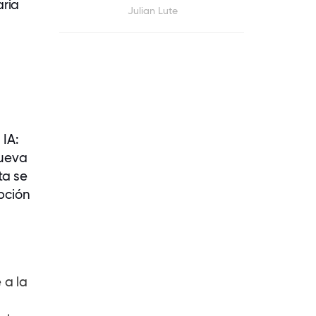
aria
Julian Lute
 IA:
nueva
ta se
pción
 a la