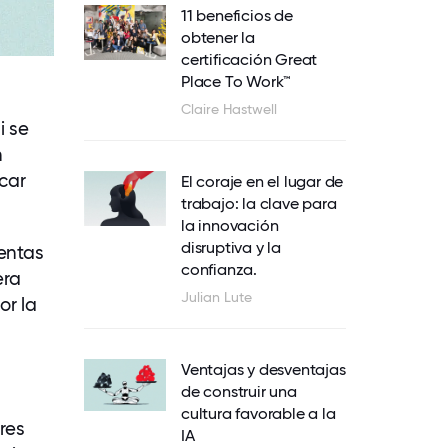
11 beneficios de
obtener la
certificación Great
Place To Work™
Claire Hastwell
i se
n
car
El coraje en el lugar de
trabajo: la clave para
la innovación
disruptiva y la
entas
confianza.
era
Julian Lute
or la
Ventajas y desventajas
de construir una
cultura favorable a la
res
IA