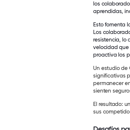
los
colaborado
aprendidas, in
Esto fomenta l
Los
colaborad
resistencia, l
velocidad que
proactiva los 
Un estudio de
significativas
permanecer en 
sienten seguro
El resultado: u
sus competidor
Desafíos par