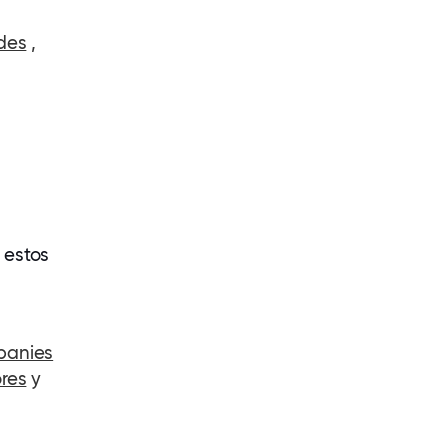
ades
,
 estos
panies
res
y