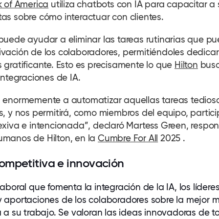
 of America
utiliza chatbots con IA para capacitar a 
as sobre cómo interactuar con clientes.
puede ayudar a eliminar las tareas rutinarias que p
ivación de los
colaboradores
, permitiéndoles dedica
 gratificante. Esto es precisamente lo que
Hilton
bus
integraciones de IA.
 enormemente a automatizar aquellas tareas tedios
s, y nos permitirá, como miembros del equipo, partic
exiva e intencionada”, declaró Martess Green, respo
umanos de Hilton, en la
Cumbre For All
2025 .
competitiva e innovación
aboral que fomenta la integración de la IA, los lídere
y aportaciones de los
colaboradores
sobre la mejor 
a a su trabajo. Se valoran las ideas innovadoras de t