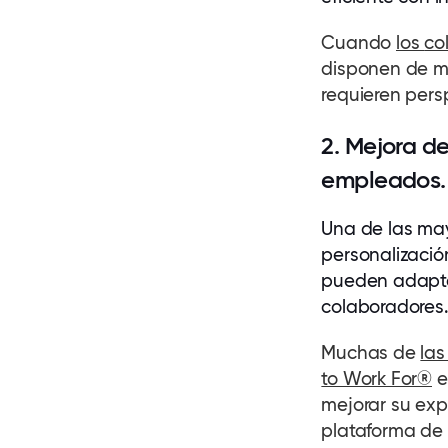
Cuando
los
co
disponen de m
requieren pers
2. Mejora de
empleados.
Una de las may
personalizació
pueden adaptar
colaboradores
Muchas de
las
to Work For®
e
mejorar su exp
plataforma de I