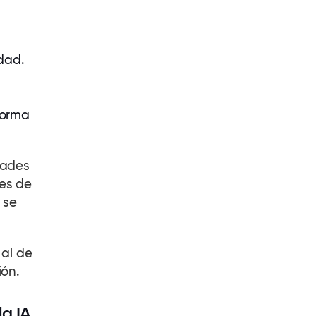
s
dad.
forma
dades
es
de
se
al de
ión.
la IA