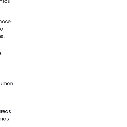
ntos
noce
io
s.
A
nsumen
areas
 más