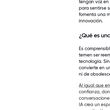
tengan voz en 
para sentirse s
fomenta una m
innovación.
¿Qué es una 
Es comprensib
temen ser reem
tecnología. Sin
convierte en u
ni de obsolesc
Al igual que en
confianza,
dond
conversaciones
IA crea un esp