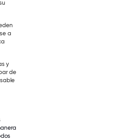
su
ueden
rse a
ca
as y
ipar de
nsable
s
manera
odos