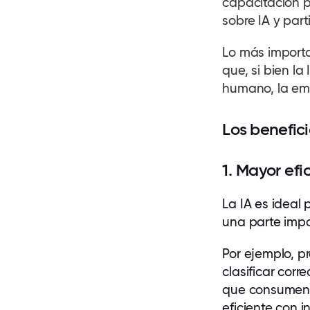
capacitación 
sobre IA y part
Lo más import
que, si bien la
humano, la emp
Los benefici
1. Mayor efi
La IA es ideal
una parte impo
Por ejemplo, p
clasificar cor
que consumen 
eficiente con in