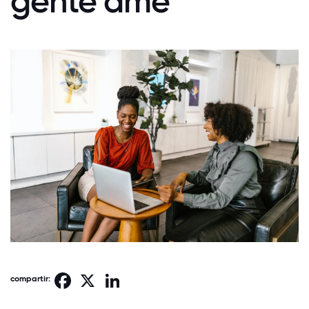
gente ame
Facebook
X
LinkedIn
compartir: