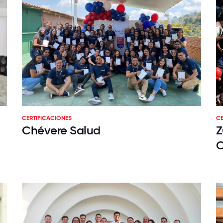
CERTIFICACIONES
CE
Chévere Salud
Z
C