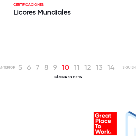
CERTIFICACIONES
Licores Mundiales
5
6
7
8
9
10
11
12
13
14
ANTERIOR
SIGUIEN
PÁGINA 10 DE 16