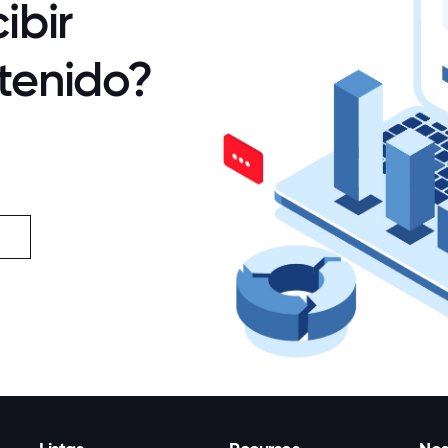
ibir
tenido?