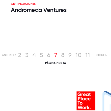
CERTIFICACIONES
Andromeda Ventures
2
3
4
5
6
7
8
9
10
11
ANTERIOR
SIGUIENTE
PÁGINA 7 DE 16