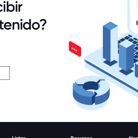
ibir
tenido?