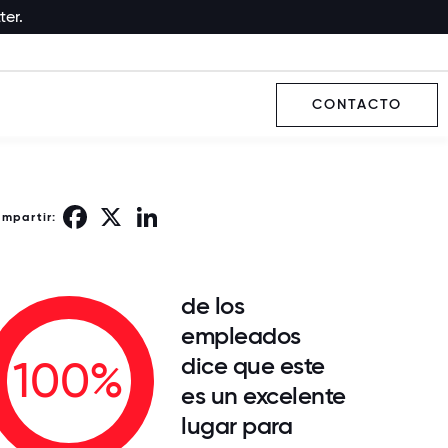
ter.
CONTACTO
Facebook
X
LinkedIn
ompartir:
de los
empleados
dice que este
100%
es un excelente
lugar para