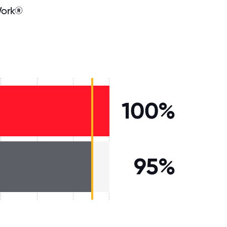
Work®
100%
95%