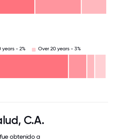
8.75
71.875
75
78.125
81.25
84.375
87.5
90.625
93.75
96.875
100
 years - 2%
Over 20 years - 3%
.75
71.875
75
78.125
81.25
84.375
87.5
90.625
93.75
96.875
100
lud, C.A.
 fue obtenido a