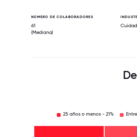
NÚMERO DE COLABORADORES
INDUST
61
Cuidad
(Mediana)
De
25 años o menos - 21%
Entr
55
años
o
Entre
más
45
- 7%
años
Entre
y 54
35
años
años
Entre