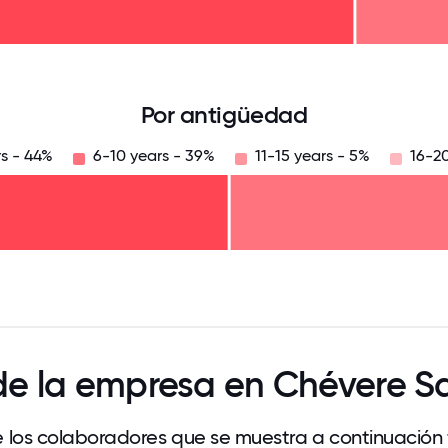
125
31.25
34.375
37.5
40.625
43.75
46.875
50
53.125
56.25
59.375
62.5
65.625
6
Por antigüedad
rs - 44%
6-10 years - 39%
11-15 years - 5%
16-20
125
31.25
34.375
37.5
40.625
43.75
46.875
50
53.125
56.25
59.375
62.5
65.625
68
de la empresa en Chévere Sa
 los colaboradores que se muestra a continuación