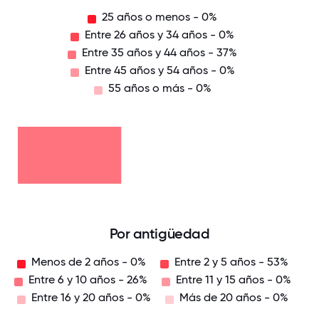
25 años o menos - 0%
Entre 26 años y 34 años - 0%
Entre 35 años y 44 años - 37%
Entre 45 años y 54 años - 0%
55 años o más - 0%
55
años
o
Entre
más
45
- 0%
Entre
años
35
y 54
años
años
Entre
y 44
- 0%
26
años
años
-
25
y 34
37%
años
años
o
- 0%
menos
- 0%
0
12.5
25
37.5
50
62.5
75
87.5
100
Por antigüedad
Menos de 2 años - 0%
Entre 2 y 5 años - 53%
Entre 6 y 10 años - 26%
Entre 11 y 15 años - 0%
Entre 16 y 20 años - 0%
Más de 20 años - 0%