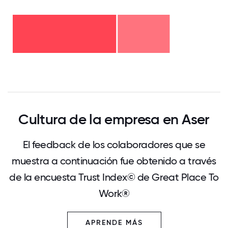
Más
de
20
Entre
años
16 y
- 0%
Entre
20
Entre
11 y
años
6 y
15
- 0%
Entre
10
años
2 y 5
años
- 0%
Menos
años
-
de 2
-
26%
años
53%
- 0%
0
12.5
25
37.5
50
62.5
75
87.5
100
Cultura de la empresa en Aser
El feedback de los colaboradores que se
muestra a continuación fue obtenido a través
de la encuesta Trust Index© de Great Place To
Work®
APRENDE MÁS