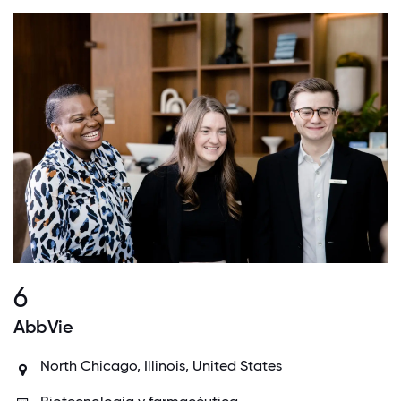
6
AbbVie
North Chicago, Illinois, United States