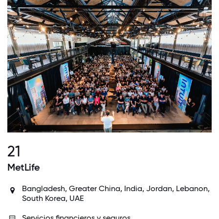
21
MetLife
Bangladesh,
Greater China
,
India
,
Jordan
, Lebanon,
South Korea
,
UAE
Servicios financieros y seguros