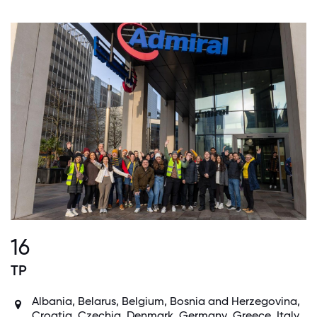
16
TP
Albania, Belarus, Belgium, Bosnia and Herzegovina,
Croatia, Czechia,
Denmark
,
Germany
,
Greece
,
Italy
,