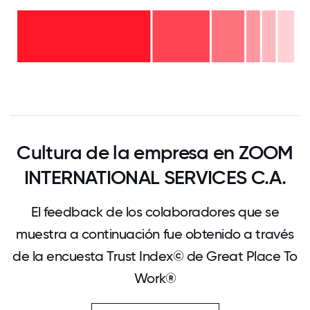
más
de
20
años
16-
- 7%
20
11-15
años
6-10
años
- 5%
años
- 5%
2-5
-
años
Menos
12%
-
de 2
21%
años
- 51%
0
12.5
25
37.5
50
62.5
75
87.5
100
Cultura de la empresa en ZOOM
INTERNATIONAL SERVICES C.A.
El feedback de los colaboradores que se
muestra a continuación fue obtenido a través
de la encuesta Trust Index© de Great Place To
Work®