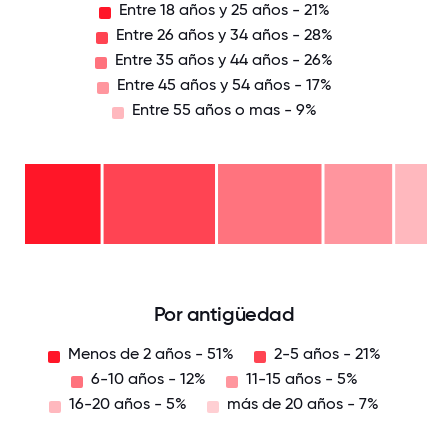
Entre 18 años y 25 años - 21%
Entre 26 años y 34 años - 28%
Entre 35 años y 44 años - 26%
Entre 45 años y 54 años - 17%
Entre 55 años o mas - 9%
Entre
55
años
Entre
o
45
mas
años
- 9%
Entre
y 54
35
años
años
Entre
-
y 44
26
17%
años
años
Entre
-
y 34
18
26%
años
años
-
y 25
28%
años
-
0
12.5
25
37.5
50
62.5
75
87.5
100
21%
Por antigüedad
Menos de 2 años - 51%
2-5 años - 21%
6-10 años - 12%
11-15 años - 5%
16-20 años - 5%
más de 20 años - 7%