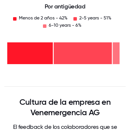
Por antigüedad
Menos de 2 años - 42%
2-5 years - 51%
6-10 years - 6%
6-10
years
- 6%
2-5
years
- 51%
Menos
de 2
años
- 42%
0
12.5
25
37.5
50
62.5
75
87.5
100
Cultura de la empresa en
Venemergencia AG
El feedback de los colaboradores que se