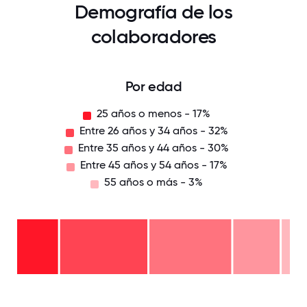
Demografía de los
colaboradores
Por edad
25 años o menos - 17%
Entre 26 años y 34 años - 32%
Entre 35 años y 44 años - 30%
Entre 45 años y 54 años - 17%
55 años o más - 3%
55
años
o
Entre
más
45
- 3%
años
Entre
y 54
35
años
años
Entre
-
y 44
26
17%
años
años
-
y 34
25
30%
años
años
-
o
32%
menos
- 17%
0
12.5
25
37.5
50
62.5
75
87.5
100