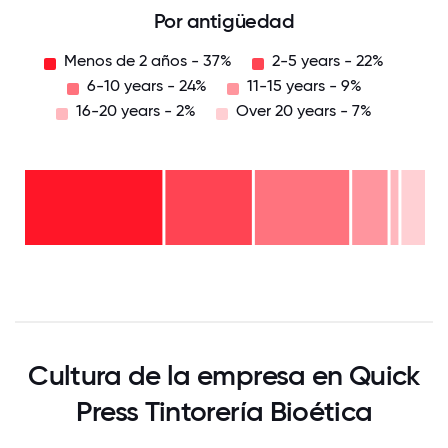
Por antigüedad
Menos de 2 años - 37%
2-5 years - 22%
6-10 years - 24%
11-15 years - 9%
16-20 years - 2%
Over 20 years - 7%
Over
20
years
16-
- 7%
20
11-15
years
6-10
years
- 2%
years
- 9%
2-5
-
years
Menos
24%
-
de 2
22%
años
- 37%
0
12.5
25
37.5
50
62.5
75
87.5
100
Cultura de la empresa en Quick
Press Tintorería Bioética