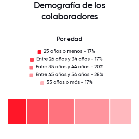
Demografía de los
colaboradores
Por edad
25 años o menos - 17%
Entre 26 años y 34 años - 17%
Entre 35 años y 44 años - 20%
Entre 45 años y 54 años - 28%
55 años o más - 17%
55
años
o
Entre
más
45
-
años
17%
Entre
y 54
35
años
años
Entre
-
y 44
26
28%
años
años
-
y 34
25
20%
años
años
-
o
17%
menos
- 17%
0
12.5
25
37.5
50
62.5
75
87.5
100