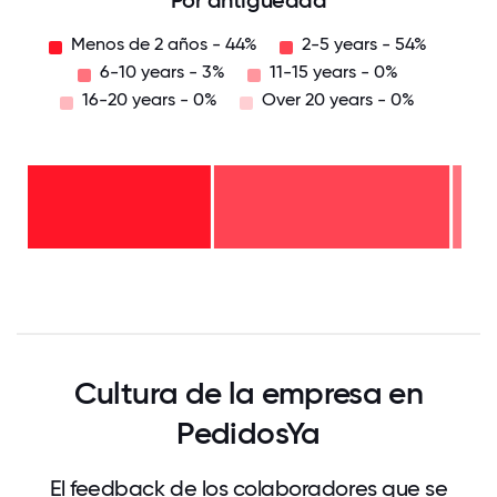
Por antigüedad
Menos de 2 años - 44%
2-5 years - 54%
6-10 years - 3%
11-15 years - 0%
16-20 years - 0%
Over 20 years - 0%
Over
20
years
16-
- 0%
20
11-15
years
years
- 0%
6-10
- 0%
2-5
years
years
- 3%
Menos
-
de 2
54%
años
- 44%
0
12.5
25
37.5
50
62.5
75
87.5
100
Cultura de la empresa en
PedidosYa
El feedback de los colaboradores que se