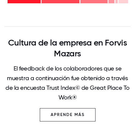
32%
años
- 30%
0
12.5
25
37.5
50
62.5
75
87.5
100
Cultura de la empresa en Forvis
Mazars
El feedback de los colaboradores que se
muestra a continuación fue obtenido a través
de la encuesta Trust Index© de Great Place To
Work®
APRENDE MÁS