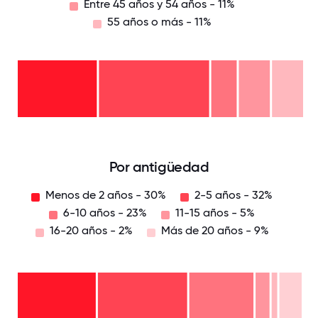
Entre 45 años y 54 años - 11%
55 años o más - 11%
55
años
o
Entre
más
45
- 11%
años
Entre
y 54
35
años
Entre
años
- 11%
26
y 44
años
años
y 34
- 9%
25
años
años
-
o
39%
menos
- 30%
0
12.5
25
37.5
50
62.5
75
87.5
100
Por antigüedad
Menos de 2 años - 30%
2-5 años - 32%
6-10 años - 23%
11-15 años - 5%
16-20 años - 2%
Más de 20 años - 9%
Más
de
20
años
16-
- 9%
20
11-15
años
6-10
años
- 2%
años
- 5%
2-5
-
años
Menos
23%
-
de 2