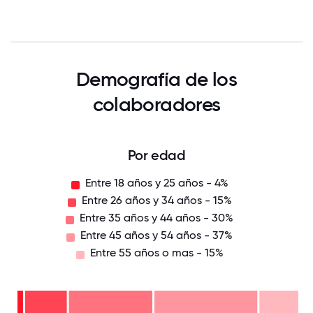
Demografía de los
colaboradores
Por edad
Entre 18 años y 25 años - 4%
Entre 26 años y 34 años - 15%
Entre 35 años y 44 años - 30%
Entre 45 años y 54 años - 37%
Entre 55 años o mas - 15%
Entre
55
años
o
Entre
mas
45
-
años
Entre
15%
y 54
35
años