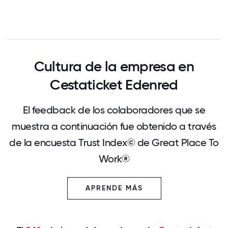
- 25%
0
12.5
25
37.5
50
62.5
75
87.5
100
Cultura de la empresa en
Cestaticket Edenred
El feedback de los colaboradores que se
muestra a continuación fue obtenido a través
de la encuesta Trust Index© de Great Place To
Work®
APRENDE MÁS