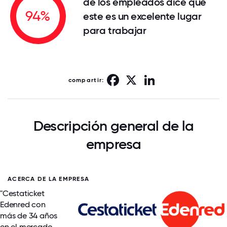
de los empleados dice que
94%
este es un excelente lugar
para trabajar
Facebook
X
LinkedIn
compartir:
Descripción general de la
empresa
ACERCA DE LA EMPRESA
"Cestaticket
Edenred con
más de 34 años
en el mercado,