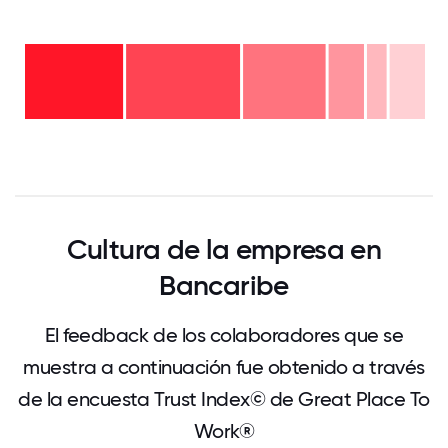
Over
20
años
16-
- 9%
20
11-15
años
6-10
años
- 5%
años
- 9%
2-5
-
años
Menos
21%
-
de 2
29%
años
- 27%
0
12.5
25
37.5
50
62.5
75
87.5
100
Cultura de la empresa en
Bancaribe
El feedback de los colaboradores que se
muestra a continuación fue obtenido a través
de la encuesta Trust Index© de Great Place To
Work®