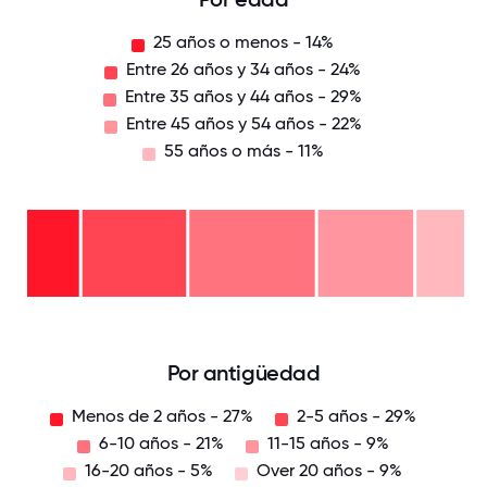
25 años o menos - 14%
Entre 26 años y 34 años - 24%
Entre 35 años y 44 años - 29%
Entre 45 años y 54 años - 22%
55 años o más - 11%
55
años
o
Entre
más
45
- 11%
años
Entre
y 54
35
años
años
Entre
-
y 44
26
22%
años
años
-
y 34
25
29%
años
años
-
o
24%
menos
- 14%
0
12.5
25
37.5
50
62.5
75
87.5
100
Por antigüedad
Menos de 2 años - 27%
2-5 años - 29%
6-10 años - 21%
11-15 años - 9%
16-20 años - 5%
Over 20 años - 9%