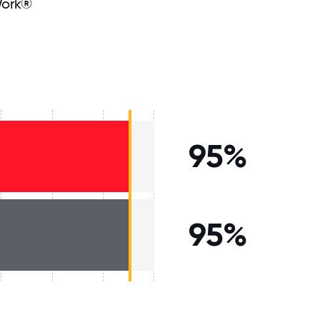
Work®
95%
95%