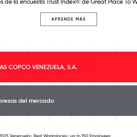
és de la encuesta Trust Index© de Great Place To 
APRENDE MÁS
AS COPCO VENEZUELA, S.A.
resas del mercado
 2025 Venezuela- Best Workplaces- up to 150 Employees