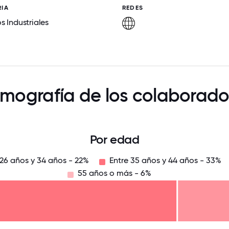
RIA
REDES
os Industriales
mografía de los colaborado
Por edad
 26 años y 34 años - 22%
Entre 35 años y 44 años - 33%
55 años o más - 6%
125
31.25
34.375
37.5
40.625
43.75
46.875
50
53.125
56.25
59.375
62.5
65.625
6