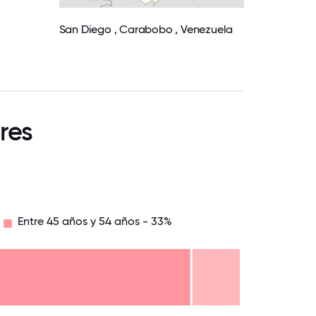
San Diego , Carabobo , Venezuela
res
Entre 45 años y 54 años - 33%
8.75
71.875
75
78.125
81.25
84.375
87.5
90.625
93.75
96.875
100