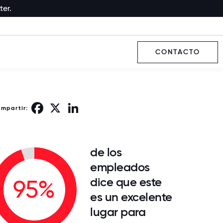
ter.
CONTACTO
Facebook
X
LinkedIn
ompartir:
de los
empleados
dice que este
95%
es un excelente
lugar para