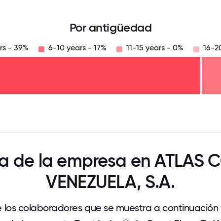
Por antigüedad
rs - 39%
6-10 years - 17%
11-15 years - 0%
16-20
125
31.25
34.375
37.5
40.625
43.75
46.875
50
53.125
56.25
59.375
62.5
65.625
68
ra de la empresa en ATLAS
VENEZUELA, S.A.
 los colaboradores que se muestra a continuación