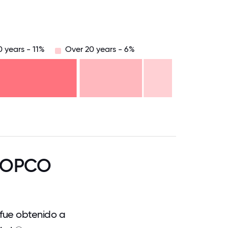
 years - 11%
Over 20 years - 6%
.75
71.875
75
78.125
81.25
84.375
87.5
90.625
93.75
96.875
100
 COPCO
 fue obtenido a